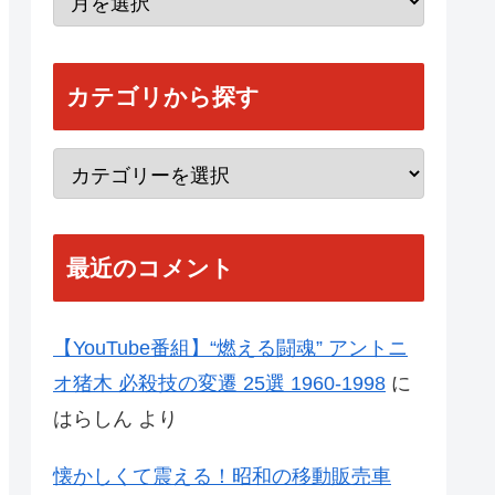
カテゴリから探す
最近のコメント
【YouTube番組】“燃える闘魂” アントニ
オ猪木 必殺技の変遷 25選 1960-1998
に
はらしん
より
懐かしくて震える！昭和の移動販売車