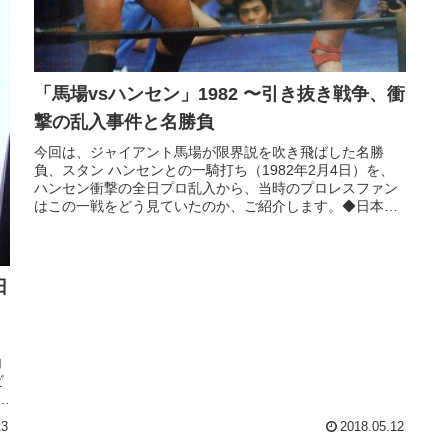
「馬場vsハンセン」1982 〜引き抜き戦争、衝
撃の乱入事件と名勝負
今回は、ジャイアント馬場が限界説を吹き飛ばした名勝
負、スタン ハンセンとの一騎打ち（1982年2月4日）を、
ハンセン衝撃の全日プロ乱入から、当時のプロレスファン
はこの一戦をどう見ていたのか、ご紹介します。◆日本マ
ット界を揺るがす「スタン ハ...
日
加
ビ
回
13
2018.05.12