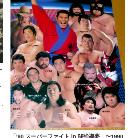
ー
イ
ス
「’90 スーパーファイト in 闘強導夢」〜1990