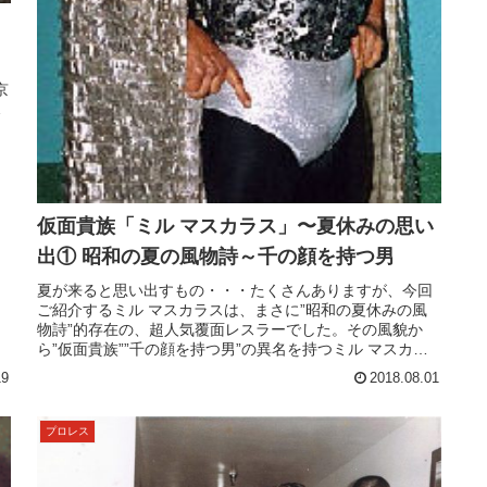
京
…
ロ
仮面貴族「ミル マスカラス」〜夏休みの思い
出① 昭和の夏の風物詩～千の顔を持つ男
夏が来ると思い出すもの・・・たくさんありますが、今回
ご紹介するミル マスカラスは、まさに”昭和の夏休みの風
物詩”的存在の、超人気覆面レスラーでした。その風貌か
ら”仮面貴族””千の顔を持つ男”の異名を持つミル マスカラ
スと、弟であるドス カラ...
19
2018.08.01
プロレス