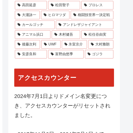
高田延彦
松田聖子
プロレス
大瀧詠一
ヒロマツダ
格闘技世界一決定戦
カールゴッチ
アンドレザジャイアント
アニマル浜口
木村健吾
松任谷由実
後藤次利
UWF
氷室京介
大村雅朗
安彦良和
富野由悠季
ゴジラ
アクセスカウンター
2024年7月1日よりドメイン名変更につ
き、アクセスカウンターがリセットされ
ました。