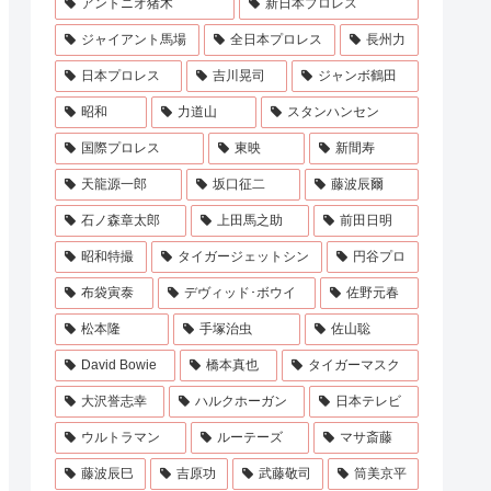
アントニオ猪木
新日本プロレス
ジャイアント馬場
全日本プロレス
長州力
日本プロレス
吉川晃司
ジャンボ鶴田
昭和
力道山
スタンハンセン
国際プロレス
東映
新間寿
天龍源一郎
坂口征二
藤波辰爾
石ノ森章太郎
上田馬之助
前田日明
昭和特撮
タイガージェットシン
円谷プロ
布袋寅泰
デヴィッド･ボウイ
佐野元春
松本隆
手塚治虫
佐山聡
David Bowie
橋本真也
タイガーマスク
大沢誉志幸
ハルクホーガン
日本テレビ
ウルトラマン
ルーテーズ
マサ斎藤
藤波辰巳
吉原功
武藤敬司
筒美京平