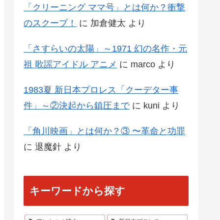
「クリーニング ママ号」とは何か？衝撃
のスクープ！
に
加倉健太
より
「さすらいの太陽」～1971 幻の名作・元
祖 歌謡アイドル アニメ
に
marco
より
1983夏 新日本プロレス「クーデター事
件」～②決起から鎮圧まで
に
kuni
より
「角川映画」とは何か？③ 〜革命と功罪
に
退魔針
より
キーワードから探す