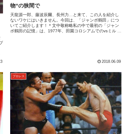
物”の狭間で
天龍源一郎、藤波辰爾、長州力…と来て、この人を紹介し
ないワケにはいきません。今回は、「ジャンボ鶴田」につ
いてご紹介します！＊文中敬称略私の中で最初の「ジャン
ボ鶴田の記憶」は、1977年、田園コロシアムでのvsミル マ
スカラス戦（同年のプロレ...
全
プ
ッ
キ
23
2018.06.09
プロレス