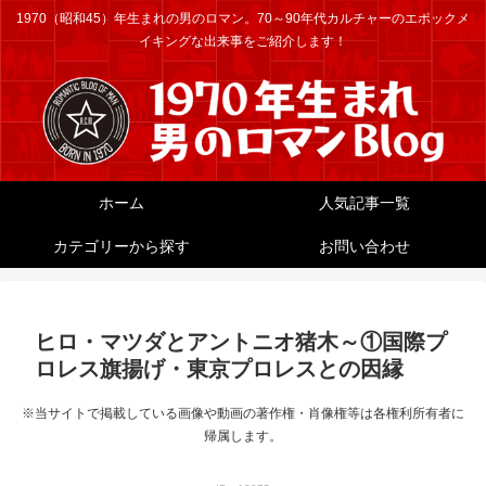
1970（昭和45）年生まれの男のロマン。70～90年代カルチャーのエポックメ
イキングな出来事をご紹介します！
ホーム
人気記事一覧
カテゴリーから探す
お問い合わせ
ヒロ・マツダとアントニオ猪木～①国際プ
ロレス旗揚げ・東京プロレスとの因縁
※当サイトで掲載している画像や動画の著作権・肖像権等は各権利所有者に
帰属します。