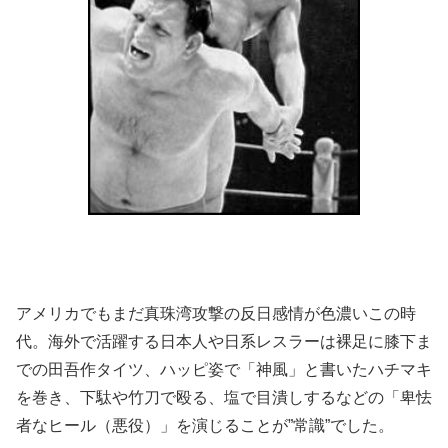
アメリカでもまだ真珠湾攻撃の反日感情が色濃いこの時
代。海外で活躍する日本人や日系レスラーは裸足に膝下ま
での田吾作タイツ、ハッピ姿で「神風」と書いたハチマキ
を巻き、下駄や竹刀で殴る、塩で目潰しするなどの「卑怯
者なヒール（悪役）」を演じることが”常識”でした。