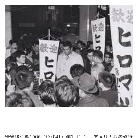
帰米後の翌1966（昭和41）年1月には、アメリカ武者修行