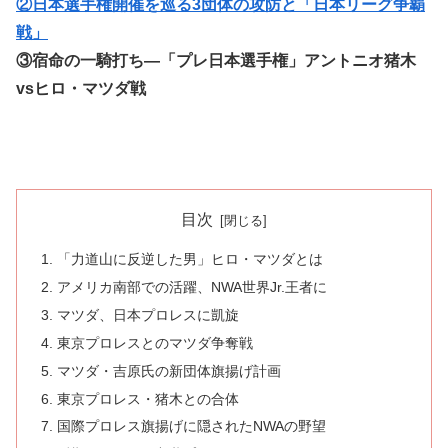
②日本選手権開催を巡る3団体の攻防と「日本リーグ争覇
戦」
③宿命の一騎打ち―「プレ日本選手権」アントニオ猪木
vsヒロ・マツダ戦
目次
「力道山に反逆した男」ヒロ・マツダとは
アメリカ南部での活躍、NWA世界Jr.王者に
マツダ、日本プロレスに凱旋
東京プロレスとのマツダ争奪戦
マツダ・吉原氏の新団体旗揚げ計画
東京プロレス・猪木との合体
国際プロレス旗揚げに隠されたNWAの野望