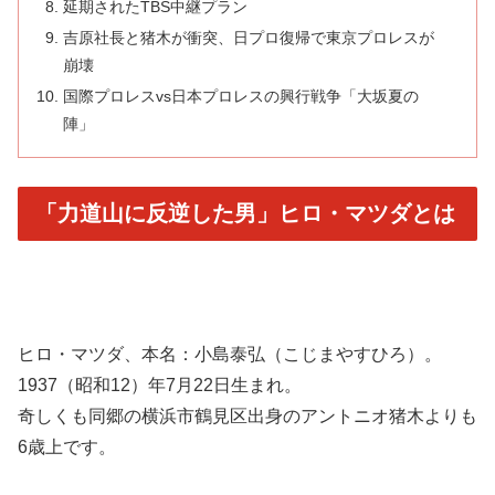
延期されたTBS中継プラン
吉原社長と猪木が衝突、日プロ復帰で東京プロレスが
崩壊
国際プロレスvs日本プロレスの興行戦争「大坂夏の
陣」
「力道山に反逆した男」ヒロ・マツダとは
ヒロ・マツダ、本名：小島泰弘（こじまやすひろ）。
1937（昭和12）年7月22日生まれ。
奇しくも同郷の横浜市鶴見区出身のアントニオ猪木よりも
6歳上です。