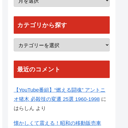
カテゴリから探す
最近のコメント
【YouTube番組】“燃える闘魂” アントニ
オ猪木 必殺技の変遷 25選 1960-1998
に
はらしん
より
懐かしくて震える！昭和の移動販売車