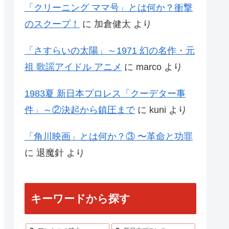
「クリーニング ママ号」とは何か？衝撃
のスクープ！
に
加倉健太
より
「さすらいの太陽」～1971 幻の名作・元
祖 歌謡アイドル アニメ
に
marco
より
1983夏 新日本プロレス「クーデター事
件」～②決起から鎮圧まで
に
kuni
より
「角川映画」とは何か？③ 〜革命と功罪
に
退魔針
より
キーワードから探す