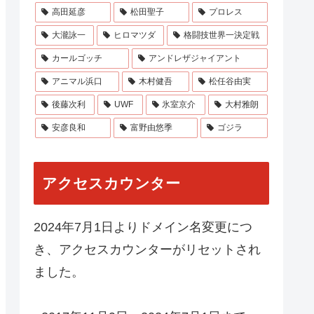
高田延彦
松田聖子
プロレス
大瀧詠一
ヒロマツダ
格闘技世界一決定戦
カールゴッチ
アンドレザジャイアント
アニマル浜口
木村健吾
松任谷由実
後藤次利
UWF
氷室京介
大村雅朗
安彦良和
富野由悠季
ゴジラ
アクセスカウンター
2024年7月1日よりドメイン名変更につ
き、アクセスカウンターがリセットされ
ました。