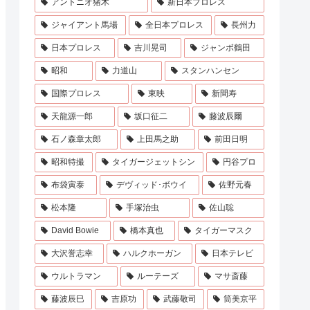
アントニオ猪木
新日本プロレス
ジャイアント馬場
全日本プロレス
長州力
日本プロレス
吉川晃司
ジャンボ鶴田
昭和
力道山
スタンハンセン
国際プロレス
東映
新間寿
天龍源一郎
坂口征二
藤波辰爾
石ノ森章太郎
上田馬之助
前田日明
昭和特撮
タイガージェットシン
円谷プロ
布袋寅泰
デヴィッド･ボウイ
佐野元春
松本隆
手塚治虫
佐山聡
David Bowie
橋本真也
タイガーマスク
大沢誉志幸
ハルクホーガン
日本テレビ
ウルトラマン
ルーテーズ
マサ斎藤
藤波辰巳
吉原功
武藤敬司
筒美京平