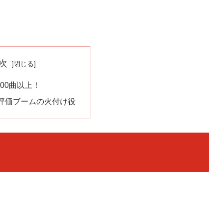
次
200曲以上！
評価ブームの火付け役