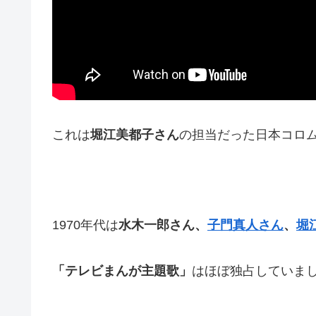
これは
堀江美都子さん
の担当だった日本コロ
1970年代は
水木一郎さん、
子門真人さん
、
堀
「テレビまんが主題歌」
はほぼ独占していま