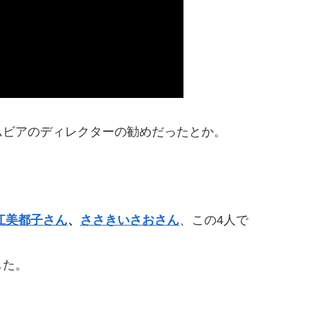
ムビアのディレクターの勧めだったとか。
江美都子さん
、
ささきいさおさん
、この4人で
した。